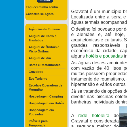
Esqueci minha senha
Gravatal é um município br
Cadastre-se Agora
Localizada entre a serra e
águas termais acompanhada
O destino foi povoado por 
Agências de Turismo
e alemães e, até hoje, 
Aluguel de Carro e
arquitetônicas e culturais.
Traslados
grandes responsáveis p
Aluguel de Ônibus e
econômico da cidade, capt
Micro Ônibus
alguns
hotéis e pousadas
in
Aluguel de Van
As águas destes ambiente
Bares e Restaurantes
com vazão de 40 litros 
Cruzeiros
muitas possuem propriedad
tratamento de reumatismo, a
Eco Turismo
hipertensão e vários outros
Escola e Operadora de
Mergulho
Já se tratando de opções de
divertir nas piscinas cole
Hospedagem Camping
banheiras individuais dentr
Hospedagem em Hotéis
Hospedagem em
Pousadas
A
rede hoteleira
de
Gravatal é considerada
Imóveis para
Temporada
a segunda melhor do