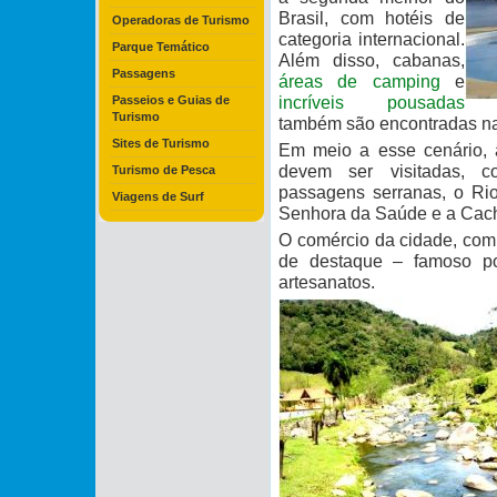
Brasil, com hotéis de
Operadoras de Turismo
categoria internacional.
Parque Temático
Além disso, cabanas,
Passagens
áreas de camping
e
incríveis pousadas
Passeios e Guias de
Turismo
também são encontradas na
Sites de Turismo
Em meio a esse cenário, 
devem ser visitadas, c
Turismo de Pesca
passagens serranas, o Rio
Viagens de Surf
Senhora da Saúde e a Cac
O comércio da cidade, com
de destaque – famoso po
artesanatos.