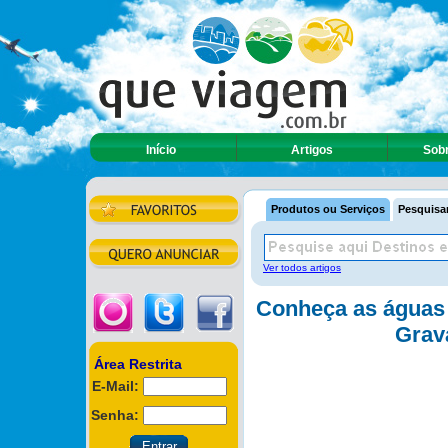
Início
Artigos
Sobr
Produtos ou Serviços
Pesquisar
Ver todos artigos
Conheça as águas 
Grava
Área Restrita
E-Mail:
Senha: