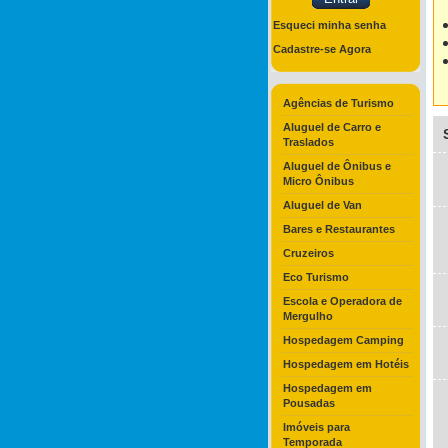
Esqueci minha senha
Cadastre-se Agora
Agências de Turismo
Aluguel de Carro e
Traslados
Aluguel de Ônibus e
Micro Ônibus
Aluguel de Van
Bares e Restaurantes
Cruzeiros
Eco Turismo
Escola e Operadora de
Mergulho
Hospedagem Camping
Hospedagem em Hotéis
Hospedagem em
Pousadas
Imóveis para
Temporada