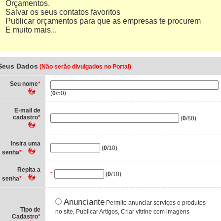
Orçamentos.
ver mais »
Salvar os seus contatos favoritos
Publicar orçamentos para que as empresas te procurem
E muito mais...
Seus Dados
(Não serão divulgados no Portal)
Seu nome
*
(
0
/50)
E-mail de
cadastro
*
(
0
/80)
Insira uma
(
0
/10)
senha
*
Repita a
*
(
0
/10)
senha
*
Anunciante
Permite anunciar serviços e produtos
Tipo de
no site, Publicar Artigos, Criar vitrine com imagens
Cadastro
*