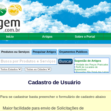
Início
Artigos
Sobre o Portal
Produtos ou Serviços
Pesquisar Artigos
Orçamentos Publicos
Sugestão de Artigos
•
Verdade dos Preços Praticados
•
Perfil do Locatário de
Automóveis
•
Pousadas São Tomé das Letras
•
Bombinhas: um paraíso
ecológico do litoral catarinense
•
Serra do Cipó: um destino de
Cadastro de Usuário
esplêndida beleza em Minas
Gerais
•
Dica de viagem: conheça
Itacaré – BA
•
Rio 2016 A Festa Já Começou
•
Aiuruoca: um refúgio natural no
Para se cadastrar basta preencher o formulário de cadastro abaixo
sul de Minas
•
Parati tem diversidade
ecoturística por todos os lados
•
Passeios e atividades de eco
turismo em Brotas – SP
Maior facilidade para envio de Solicitações de