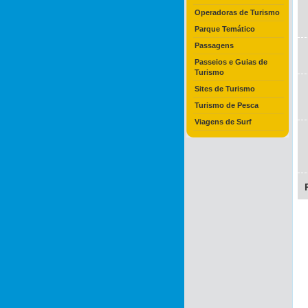
Operadoras de Turismo
Parque Temático
Passagens
Passeios e Guias de
Turismo
Sites de Turismo
Turismo de Pesca
Viagens de Surf