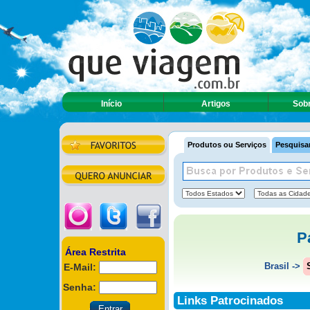
Início
Artigos
Sobr
Produtos ou Serviços
Pesquisar
P
Área Restrita
Brasil
->
E-Mail:
Senha:
Links Patrocinados