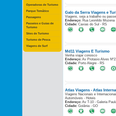
Operadoras de Turismo
Parque Temático
Galo da Serra Viagens e Tu
Viagens, seja a trabalho ou passe
Passagens
Endereço:
Rua Leonildo Mozena 
Passeios e Guias de
Cidade:
Caxias do Sul - RS
Turismo
Sites de Turismo
Turismo de Pesca
Viagens de Surf
Md11 Viagens E Turismo
Venha viajar conosco
Endereço:
Av Protasio Alves Nº2
Cidade:
Porto Alegre - RS
Atlas Viagens - Atlas Intern
Viagens Nacionais e Internacionai
Automóveis - Hoteis
Endereço:
Av T-10 - Galeria Paul
Cidade:
Goiânia - GO