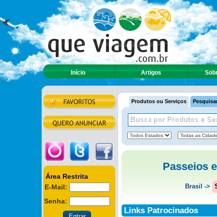
Início
Artigos
Sobr
Produtos ou Serviços
Pesquisar
Passeios e
Área Restrita
Brasil
->
E-Mail:
Senha:
Links Patrocinados