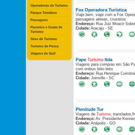
Operadoras de Turismo
Fox Operadora Turística
Parque Temático
Viaje bem, viaje com a Fox Operad
passagens aéreas, cruzeiros
Passagens
Endereço:
Rua Juiz Moacir Sobra
Passeios e Guias de
Cidade:
Aracaju - SE
Turismo
Sites de Turismo
Turismo de Pesca
Viagens de Surf
Pape
Turismo
ltda
Viagens para compras em São Paul
com onibus leito leito
Endereço:
Rua Henrique Coimbra N
Cidade:
Joinville - SC
Plenitude Tur
Viagens de
Turismo
, translados,
Endereço:
Av. Presidente Kenned
Cidade:
Anápolis - GO