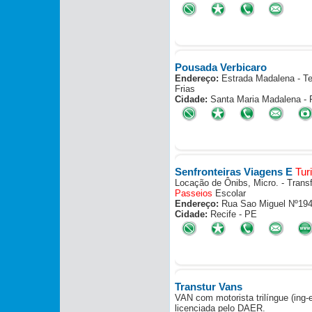
Pousada Verbicaro
Endereço:
Estrada Madalena - Te
Frias
Cidade:
Santa Maria Madalena - 
Senfronteiras Viagens E
Tur
Locação de Ônibs, Micro. - Transf
Passeio
s
Escolar
Endereço:
Rua Sao Miguel Nº194
Cidade:
Recife - PE
Transtur Vans
VAN com motorista trilíngue (ing-
licenciada pelo DAER.