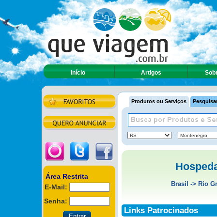
Início
Artigos
Sobr
Produtos ou Serviços
Pesquisar
Hosped
Área Restrita
Brasil
->
Rio G
E-Mail:
Senha:
Links Patrocinados