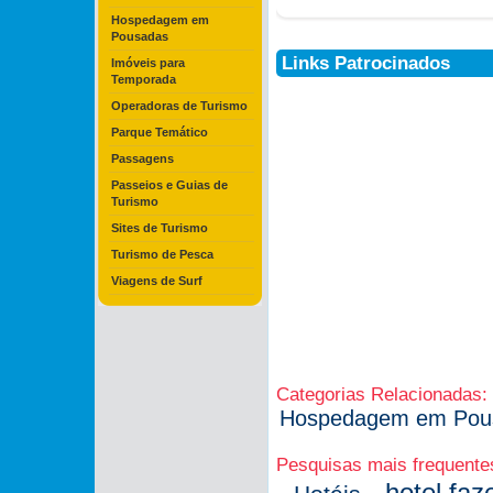
Hospedagem em
Pousadas
Links Patrocinados
Imóveis para
Temporada
Operadoras de Turismo
Parque Temático
Passagens
Passeios e Guias de
Turismo
Sites de Turismo
Turismo de Pesca
Viagens de Surf
Categorias Relacionadas:
Hospedagem em Pou
Pesquisas mais frequente
hotel fa