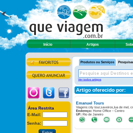
Início
Artigos
Sobr
Produtos ou Serviços
Pesquisar
Ver todos artigos
Artigo oferecido por:
Emanuel Tours
Viagens:city tour,saveiros,lua de mel, cr
Área Restrita
Endereço:
Home Office – Centro
E-Mail:
UF:
Rio de Janeiro
Senha: