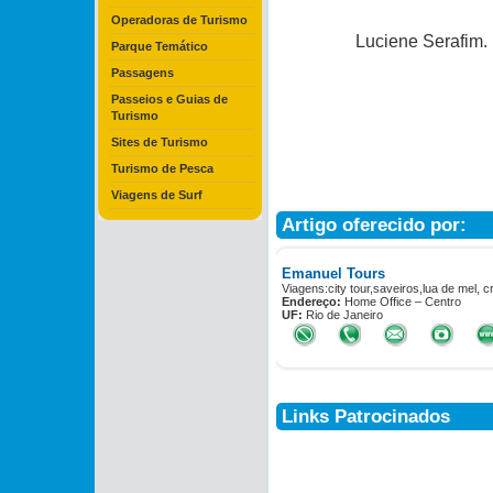
Operadoras de Turismo
Luciene Serafim.
Parque Temático
Passagens
Passeios e Guias de
Turismo
Sites de Turismo
Turismo de Pesca
Viagens de Surf
Artigo oferecido por:
Emanuel Tours
Viagens:city tour,saveiros,lua de mel, cr
Endereço:
Home Office – Centro
UF:
Rio de Janeiro
Links Patrocinados