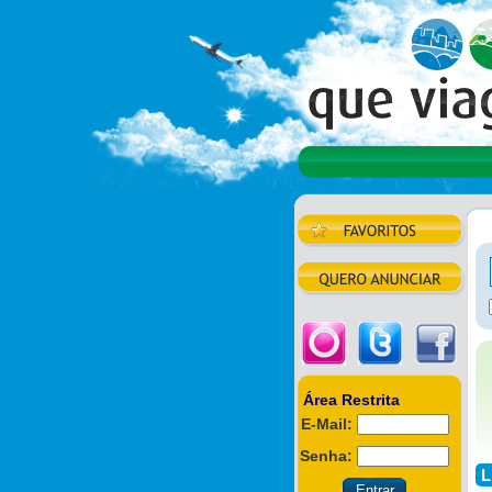
Área Restrita
E-Mail:
Senha:
L