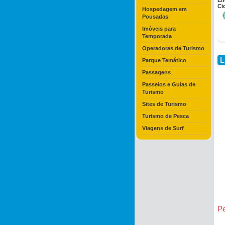
En
Ci
Hospedagem em
Pousadas
Imóveis para
Temporada
Operadoras de Turismo
L
Parque Temático
Passagens
Passeios e Guias de
Turismo
Sites de Turismo
Turismo de Pesca
Viagens de Surf
Pe