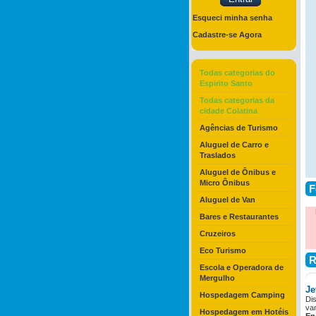
Esqueci minha senha
Cadastre-se Agora
Todas categorias do
Espirito Santo
Todas categorias da
cidade Colatina
Agências de Turismo
Aluguel de Carro e
Traslados
Aluguel de Ônibus e
Micro Ônibus
F
Aluguel de Van
Bares e Restaurantes
Cruzeiros
Eco Turismo
R
Escola e Operadora de
Mergulho
Je
Hospedagem Camping
Dis
van
Hospedagem em Hotéis