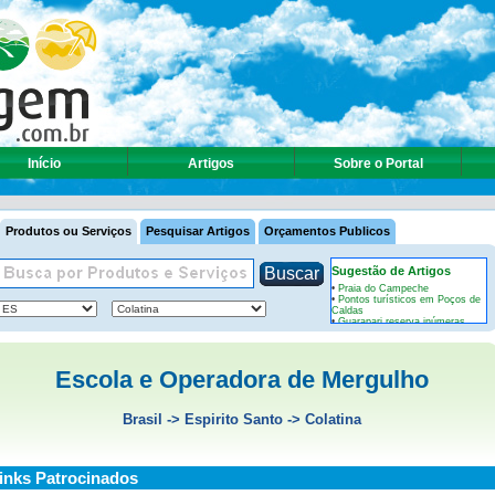
Início
Artigos
Sobre o Portal
Produtos ou Serviços
Pesquisar Artigos
Orçamentos Publicos
Sugestão de Artigos
•
Praia do Campeche
•
Pontos turísticos em Poços de
Caldas
•
Guarapari reserva inúmeras
belezas em seu litoral
ver mais »
Escola e Operadora de Mergulho
Brasil
->
Espirito Santo
->
Colatina
inks Patrocinados