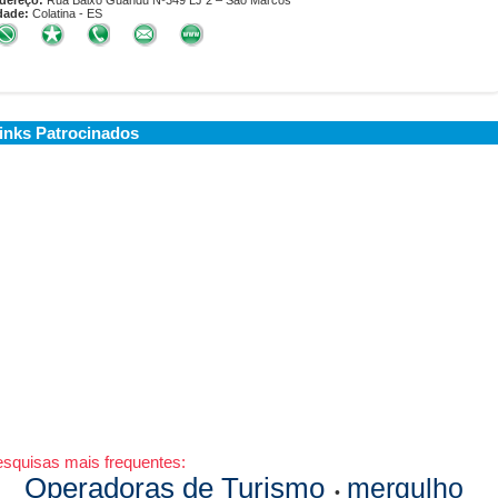
dereço:
Rua Baixo Guandu Nº349 LJ 2 – Sao Marcos
dade:
Colatina - ES
inks Patrocinados
squisas mais frequentes:
Operadoras de Turismo
mergulho
•