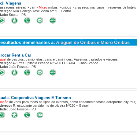
cil Viagens
passagens aéreas > van >
Micro
onibus > ônibus > cruzeiros marítimos > reservas de hoteis
dereço:
Rua Conego Jose Viana Nº99 – Centro
dade:
Sousa - PB
esultados Semelhantes a:
Aluguel de Ônibus e Micro Ônibus
rocar Rent a Car
guel
de veiculos, camionetas, vans e caminhoes. Fazemos traslados e viagens.
dereço:
Av Pres Epitacio Pessoa Nº5200 LOJA 04 – Cabo Branco
dade:
João Pessoa - PB
tuale- Cooperativa Viagens E Turismo
cação
de vans para todos os tipos de eventos, como casamento,festas,aeroportos,city tour,
dereço:
R. estudante geraldo ms de oliveira Nº220 – Geisel
dade:
João Pessoa - PB