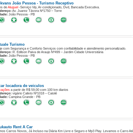
kvans João Pessoa - Turismo Receptivo
ns de
Aluguel
-Serviço Vip, Ar-condiçionado, Dvd, Bancada Executiva.
dereço:
Av. Juarez Távora Nº1750 – Torre
dade:
João Pessoa - PB
tuale Turismo
aje com Segurança e Conforto Serviços com confiabilidade e atendimento personalizado.
dereço:
R. Edilson Paiva de Araujo Nº499 – Jardim Cidade Universitária
dade:
João Pessoa - PB
car locadora de veiculos
cações
a partir de R$ 59,00 com 100 km diarios
dereço:
vigário Calixto Nº1018 – Catolé
dade:
Campina Grande - PB
ukauto Rent A Car
mos Carros Novos, Já Incluso na Diária Km Livre e Seguro e Mp3 Play. Levamos o Carro At