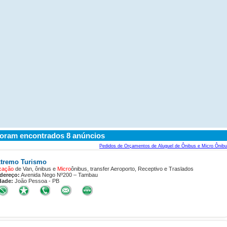
oram encontrados 8 anúncios
Pedidos de Orçamentos de Aluguel de Ônibus e Micro Ônib
tremo Turismo
cação
de Van, ônibus e
Micro
ônibus, transfer Aeroporto, Receptivo e Traslados
dereço:
Avenida Nego Nº200 – Tambau
dade:
João Pessoa - PB