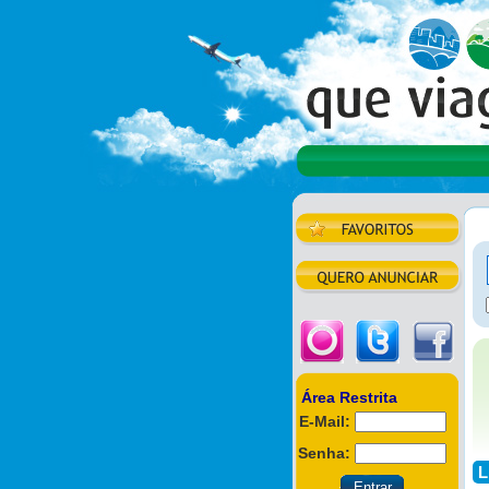
Área Restrita
E-Mail:
Senha:
L