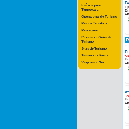
Fá
Imóveis para
> 
Temporada
En
Ci
Operadoras de Turismo
Parque Temático
Passagens
Passeios e Guias de
R
Turismo
Sites de Turismo
Eu
Turismo de Pesca
Alu
En
Viagens de Surf
Ci
At
Lo
En
Ci