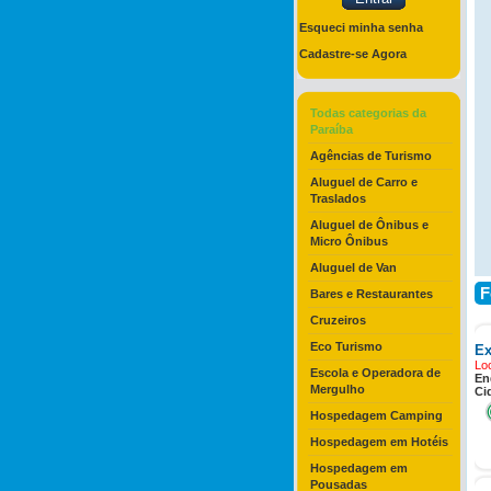
Esqueci minha senha
Cadastre-se Agora
Todas categorias da
Paraíba
Agências de Turismo
Aluguel de Carro e
Traslados
Aluguel de Ônibus e
Micro Ônibus
Aluguel de Van
F
Bares e Restaurantes
Cruzeiros
Eco Turismo
Ex
Lo
Escola e Operadora de
En
Mergulho
Ci
Hospedagem Camping
Hospedagem em Hotéis
Hospedagem em
Pousadas