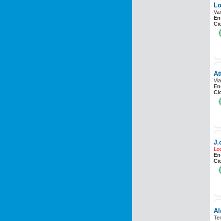
Lo
Va
En
Ci
At
Vi
En
Ci
J.
Lo
En
Ci
Al
Te