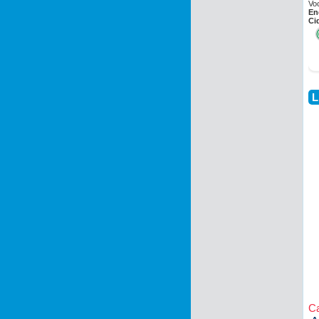
Vo
En
Ci
L
Ca