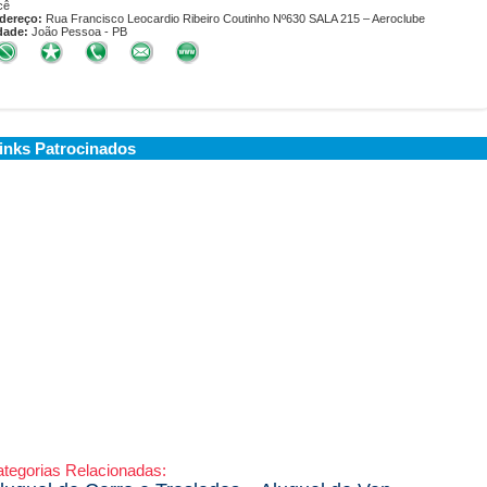
cê
dereço:
Rua Francisco Leocardio Ribeiro Coutinho Nº630 SALA 215 – Aeroclube
dade:
João Pessoa - PB
inks Patrocinados
tegorias Relacionadas: