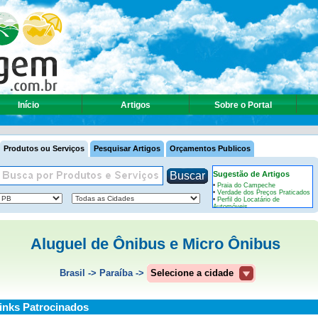
Início
Artigos
Sobre o Portal
Produtos ou Serviços
Pesquisar Artigos
Orçamentos Publicos
Sugestão de Artigos
•
Praia do Campeche
•
Verdade dos Preços Praticados
•
Perfil do Locatário de
Automóveis
ver mais »
Aluguel de Ônibus e Micro Ônibus
Brasil
->
Paraíba
->
Selecione a cidade
inks Patrocinados