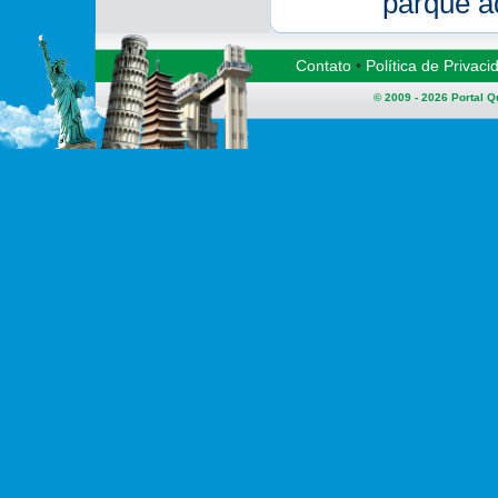
parque a
Contato
•
Política de Privaci
© 2009 - 2026
Portal 