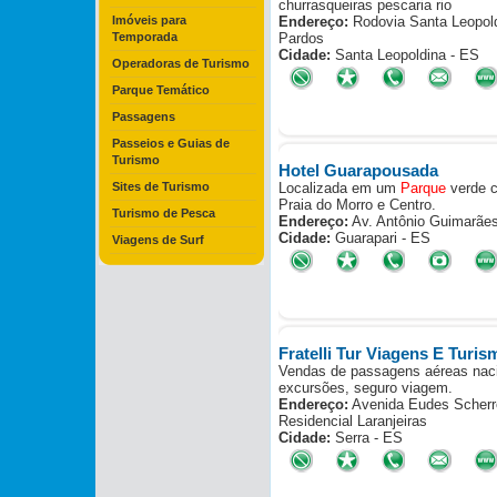
churrasqueiras pescaria rio
Imóveis para
Endereço:
Rodovia Santa Leopold
Temporada
Pardos
Cidade:
Santa Leopoldina - ES
Operadoras de Turismo
Parque Temático
Passagens
Passeios e Guias de
Turismo
Hotel Guarapousada
Sites de Turismo
Localizada em um
Parque
verde c
Praia do Morro e Centro.
Turismo de Pesca
Endereço:
Av. Antônio Guimarães
Cidade:
Guarapari - ES
Viagens de Surf
Fratelli Tur Viagens E Turis
Vendas de passagens aéreas nacion
excursões, seguro viagem.
Endereço:
Avenida Eudes Scherr
Residencial Laranjeiras
Cidade:
Serra - ES