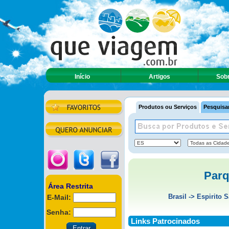
Início
Artigos
Sobr
Produtos ou Serviços
Pesquisar
Parq
Área Restrita
Brasil
->
Espirito 
E-Mail:
Senha:
Links Patrocinados