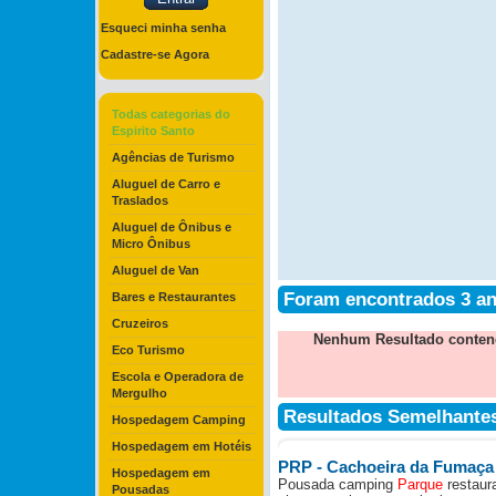
Esqueci minha senha
Cadastre-se Agora
Todas categorias do
Espirito Santo
Agências de Turismo
Aluguel de Carro e
Traslados
Aluguel de Ônibus e
Micro Ônibus
Aluguel de Van
Foram encontrados 3 a
Bares e Restaurantes
Cruzeiros
Nenhum Resultado contend
Eco Turismo
Escola e Operadora de
Mergulho
Resultados Semelhante
Hospedagem Camping
Hospedagem em Hotéis
PRP - Cachoeira da Fumaç
Hospedagem em
Pousada camping
Parque
restaura
Pousadas